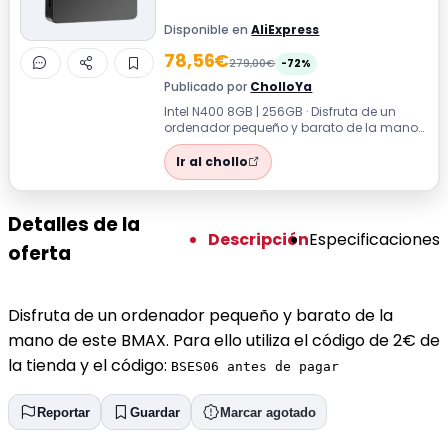
Disponible en
AliExpress
78,56€
279,00€
-72%
Publicado por
CholloYa
Intel N400 8GB | 256GB · Disfruta de un
ordenador pequeño y barato de la mano
de este BMAX. Para ello utiliza el códi...
Ir al chollo
Detalles de la
Descripción
Especificaciones
oferta
Disfruta de un ordenador pequeño y barato de la
mano de este BMAX. Para ello utiliza el código de 2€ de
la tienda y el código:
BSES06 antes de pagar
Reportar
Guardar
Marcar agotado