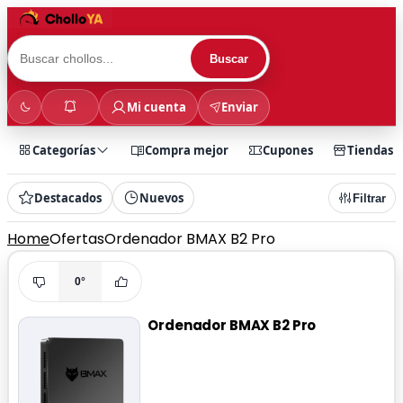
Buscar
Mi cuenta
Enviar
Categorías
Compra mejor
Cupones
Tiendas
Destacados
Nuevos
Filtrar
Home
Ofertas
Ordenador BMAX B2 Pro
0°
Ordenador BMAX B2 Pro