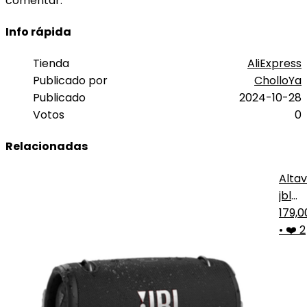
comentar.
Info rápida
Tienda
AliExpress
Publicado por
CholloYa
Publicado
2024-10-28
Votos
0
Relacionadas
Alta
jbl
xtre
179,
3
•
❤️ 2