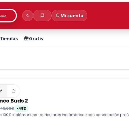
Mi cuenta
car
Tiendas
Gratis
0°
nco Buds 2
€
49,00€
-49%
s 100% inalámbricos · Auriculares inalámbricos con cancelación prof