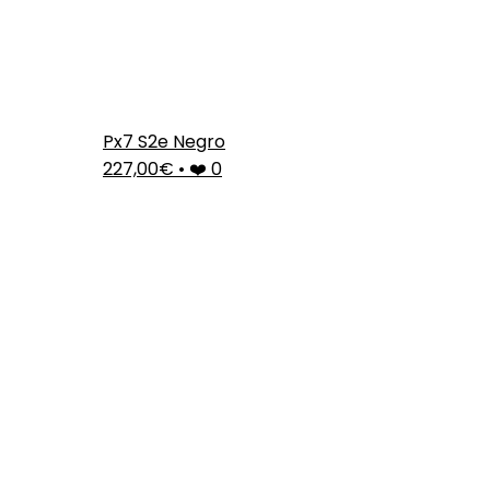
Px7 S2e Negro
227,00€
•
❤️ 0