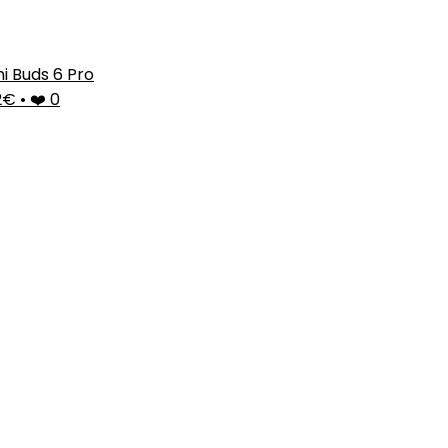
i Buds 6 Pro
2€
•
❤️ 0