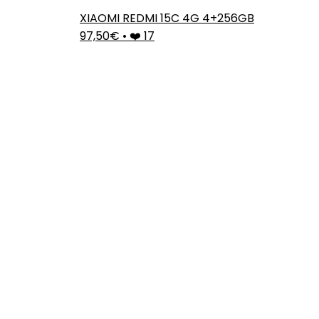
XIAOMI REDMI 15C 4G 4+256GB
97,50€
•
❤️ 17