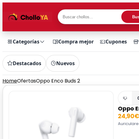
Bus
Categorías
Compra mejor
Cupones
Destacados
Nuevos
Home
Ofertas
Oppo Enco Buds 2
Oppo E
24,90
Auriculare