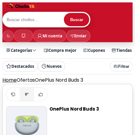
Buscar
Mi cuenta
Enviar
Categorías
Compra mejor
Cupones
Tiendas
Destacados
Nuevos
Filtrar
Home
Ofertas
OnePlus Nord Buds 3
0°
OnePlus Nord Buds 3