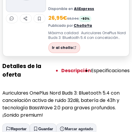
Disponible en
AliExpress
26,95€
68,04€
-60%
Publicado por
CholloYa
Máxima calidad · Auriculares OnePlus Nord
Buds 3: Bluetooth 5.4 con cancelación
activa de ruido 32dB, batería de 43h ...
Ir al chollo
Detalles de la
Descripción
Especificaciones
oferta
Auriculares OnePlus Nord Buds 3: Bluetooth 5.4 con
cancelación activa de ruido 32dB, batería de 43h y
tecnología BassWave 2.0 para graves profundos.
¡Sonido premium!
Reportar
Guardar
Marcar agotado