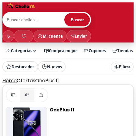
Buscar
Mi cuenta
Enviar
Categorías
Compra mejor
Cupones
Tiendas
Destacados
Nuevos
Filtrar
Home
Ofertas
OnePlus 11
0°
OnePlus 11