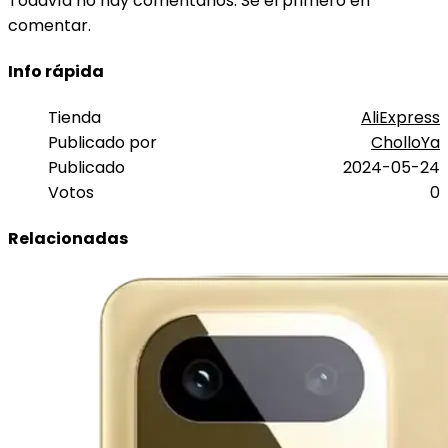
Todavía no hay comentarios. Sé el primero en
comentar.
Info rápida
Tienda
AliExpress
Publicado por
CholloYa
Publicado
2024-05-24
Votos
0
Relacionadas