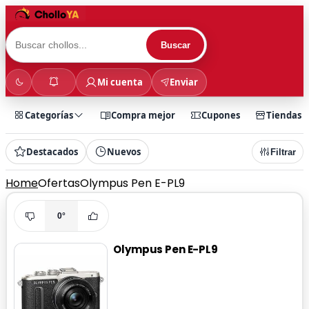
Buscar
Mi cuenta
Enviar
Categorías
Compra mejor
Cupones
Tiendas
Destacados
Nuevos
Filtrar
Home
Ofertas
Olympus Pen E-PL9
0°
Olympus Pen E-PL9