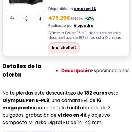
Disponible en
amazon ES
479,29€
661,00€
-27%
Publicado por
Alejandro
Cámara Evil de 16 MP · No te pierdas este
descuentazo de 182 euros esta Olympus
Pen E-PL9, una cámara Evil de 16 meg...
Ir al chollo
Detalles de la
Descripción
Especificaciones
oferta
No te pierdas este descuentazo de
182 euros
esta
Olympus Pen E-PL9
, una cámara Evil de
16
megapíxeles
con pantalla táctil abatible de 3
pulgadas, grabación de
vídeo en 4K
y objetivo
compacto M. Zuiko Digital ED de 14-42 mm.