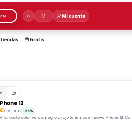
Mi cuenta
car
Tiendas
Gratis
0°
iPhone 12
0€
909,00€
-26%
el flamante color verde, negro o rojo tenemos el nuevo iPhone 12. Con