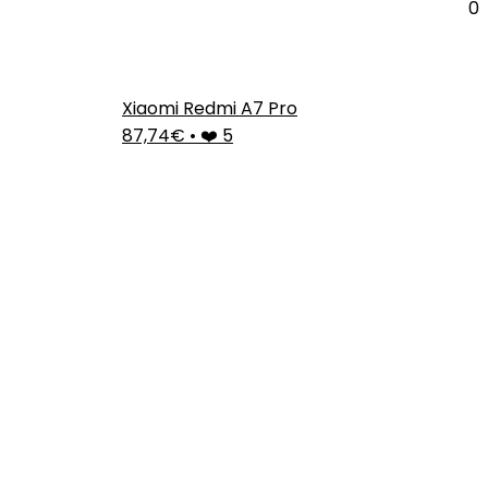
0
Xiaomi Redmi A7 Pro
87,74€
•
❤️ 5