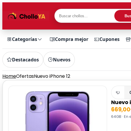
Bus
Categorías
Compra mejor
Cupones
Destacados
Nuevos
Home
Ofertas
Nuevo iPhone 12
Nuevo 
669,0
64GB · En 