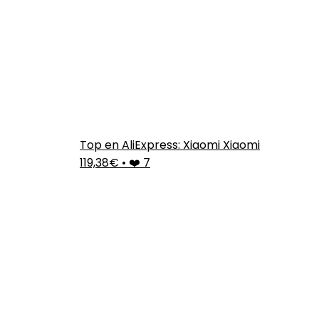
Top en AliExpress: Xiaomi Xiaomi
119,38€
•
❤️ 7