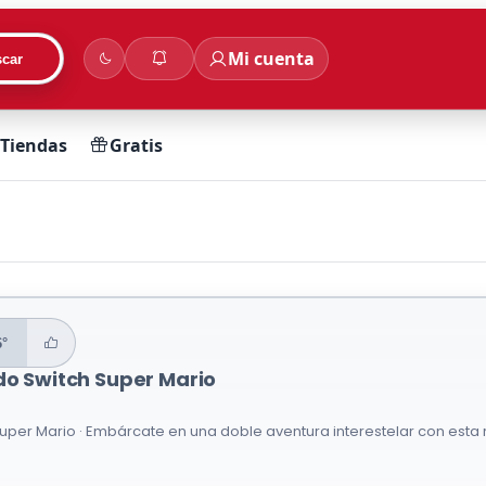
Mi cuenta
car
Tiendas
Gratis
6°
do Switch Super Mario
€
uper Mario · Embárcate en una doble aventura interestelar con esta re