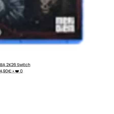
BA 2K26 Switch
4,90€
•
❤️ 0