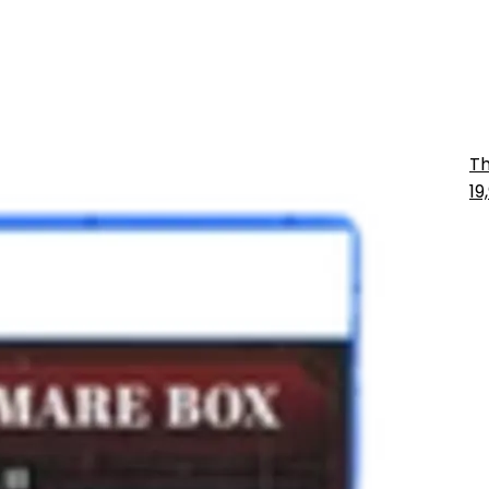
Th
19