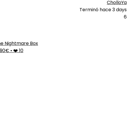
CholloYa
Terminó hace 3 days
6
e Nightmare Box
,90€
•
❤️ 10