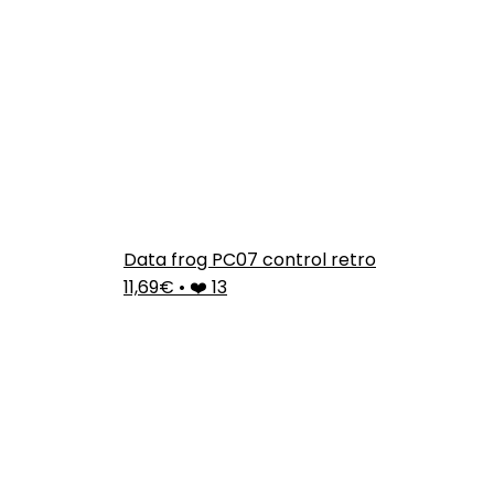
Data frog PC07 control retro
11,69€
•
❤️ 13