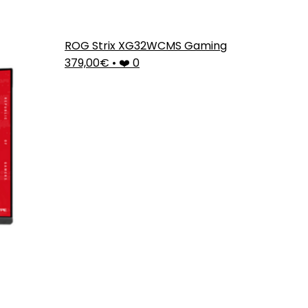
ROG Strix XG32WCMS Gaming
379,00€
•
❤️ 0