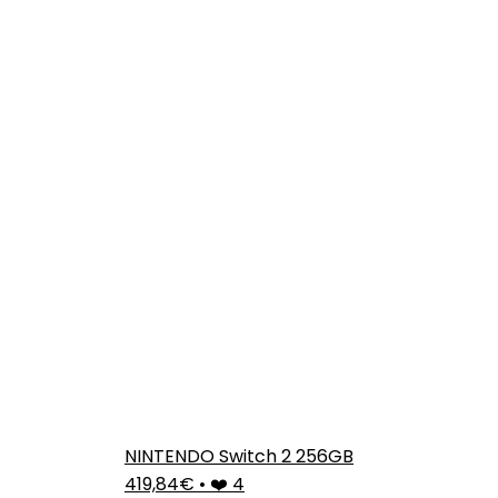
NINTENDO Switch 2 256GB
419,84€
•
❤️ 4