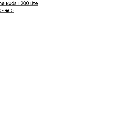
e Buds T200 Lite
€
•
❤️ 0