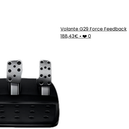
Volante G29 Force Feedback
188,43€
•
❤️ 0