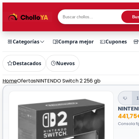
Bus
Categorías
Compra mejor
Cupones
Destacados
Nuevos
Home
Ofertas
NINTENDO Switch 2 256 gb
1
NINTEN
441,75
Consola fi