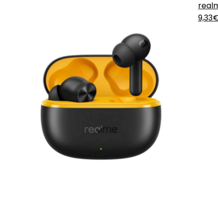
realm
9,33