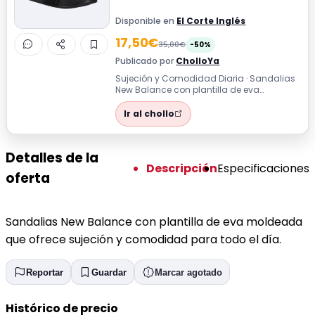
Disponible en
El Corte Inglés
17,50€
35,00€
-50%
Publicado por
CholloYa
Sujeción y Comodidad Diaria · Sandalias
New Balance con plantilla de eva
moldeada que ofrece sujeción y
comodidad par...
Ir al chollo
Detalles de la
Descripción
Especificaciones
oferta
Sandalias New Balance con plantilla de eva moldeada
que ofrece sujeción y comodidad para todo el día.
Reportar
Guardar
Marcar agotado
Histórico de precio