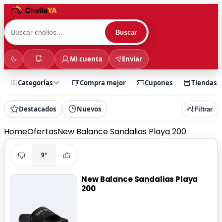
Buscar
Mi cuenta
Enviar
Categorías
Compra mejor
Cupones
Tiendas
Destacados
Nuevos
Filtrar
Home
Ofertas
New Balance Sandalias Playa 200
9°
New Balance Sandalias Playa
200