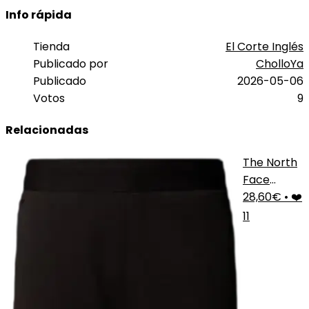
Info rápida
Tienda
El Corte Inglés
Publicado por
CholloYa
Publicado
2026-05-06
Votos
9
Relacionadas
The North
Face
Joggers
28,60€
•
❤️
11