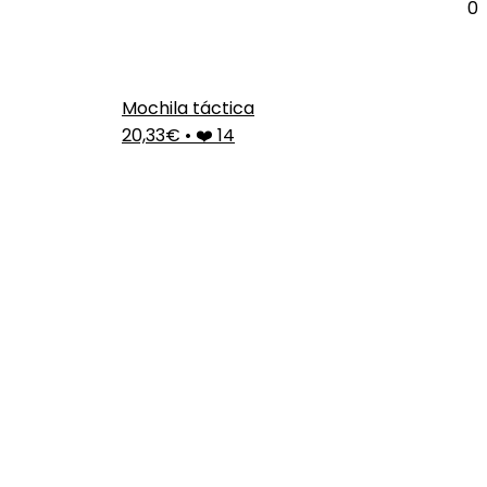
0
Mochila táctica
20,33€
•
❤️ 14