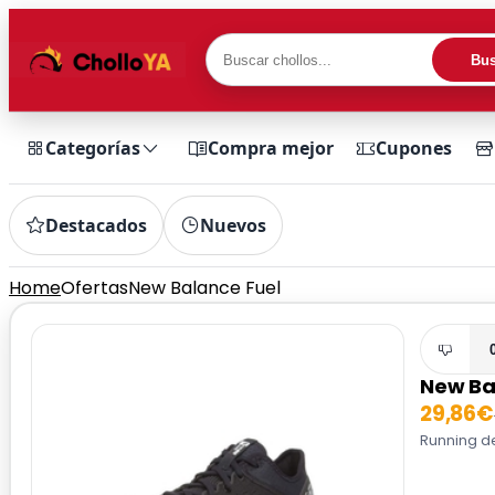
Bus
Categorías
Compra mejor
Cupones
Destacados
Nuevos
Home
Ofertas
New Balance Fuel
New Ba
29,86€
Running de