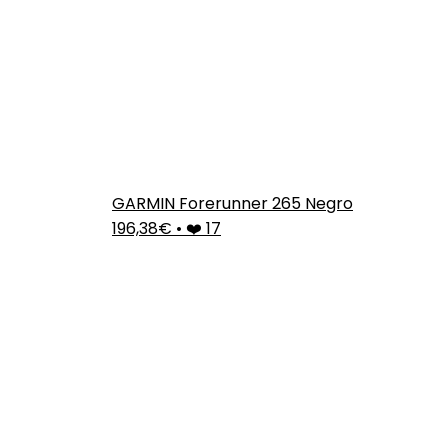
GARMIN Forerunner 265 Negro
196,38€
•
❤️ 17