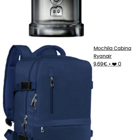
Mochila Cabina
Ryanair
9,69€
•
❤️ 0