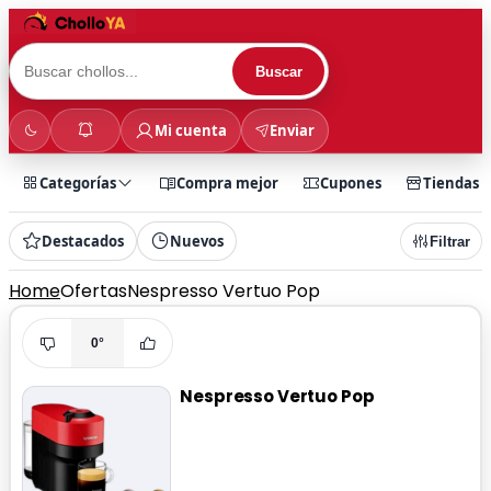
Buscar
Mi cuenta
Enviar
Categorías
Compra mejor
Cupones
Tiendas
Destacados
Nuevos
Filtrar
Home
Ofertas
Nespresso Vertuo Pop
0°
Nespresso Vertuo Pop