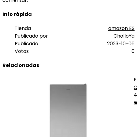
comentar.
Info rápida
Tienda
amazon ES
Publicado por
CholloYa
Publicado
2023-10-06
Votos
0
Relacionadas
F
C
T
4
❤