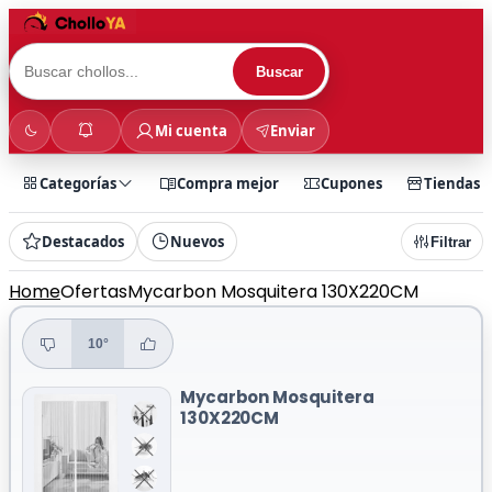
Buscar
Mi cuenta
Enviar
Categorías
Compra mejor
Cupones
Tiendas
Destacados
Nuevos
Filtrar
Home
Ofertas
Mycarbon Mosquitera 130X220CM
10°
Mycarbon Mosquitera
130X220CM