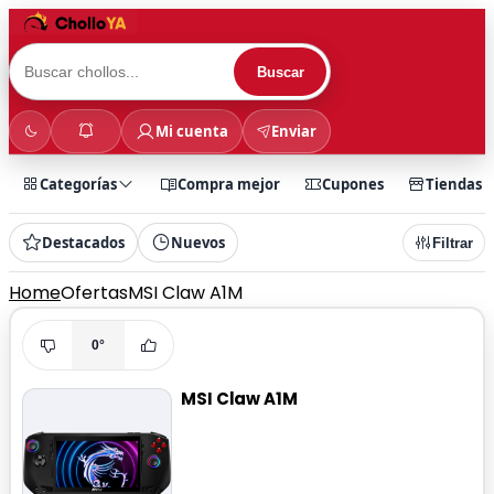
Buscar
Mi cuenta
Enviar
Categorías
Compra mejor
Cupones
Tiendas
Destacados
Nuevos
Filtrar
Home
Ofertas
MSI Claw A1M
0°
MSI Claw A1M