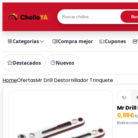
Bus
Categorías
Compra mejor
Cupones
Destacados
Nuevos
Home
Ofertas
Mr Drill Destornillador Trinquete
Mr Dril
0,99€
5
Bidireccio