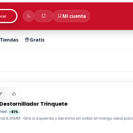
Mi cuenta
car
Tiendas
Gratis
4°
l Destornillador Trinquete
,15€
-81%
nal 6,35MM · Gira a izquierda y derecha sin soltar el mango ideal para 