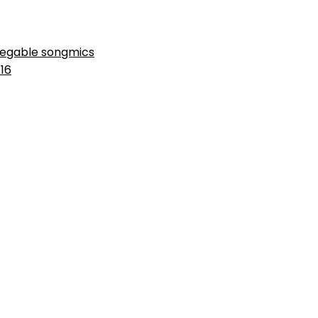
legable songmics
 16