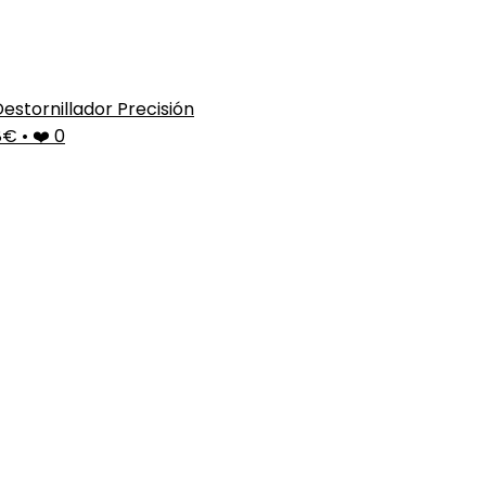
Destornillador Precisión
8€
•
❤️ 0