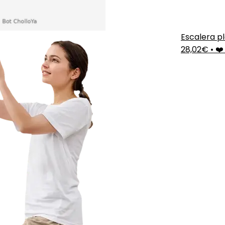
Escalera p
28,02€
•
❤️