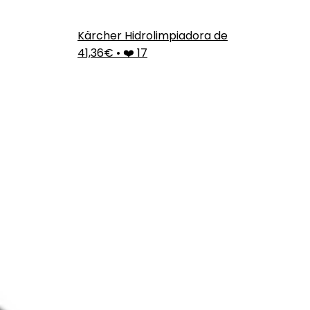
Kärcher Hidrolimpiadora de
41,36€
•
❤️ 17