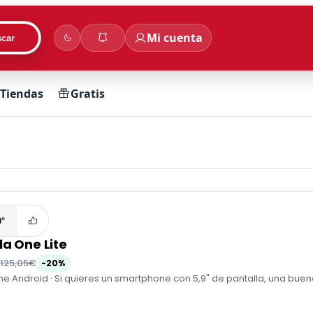
Mi cuenta
car
Tiendas
Gratis
0°
a One Lite
125,05€
-20%
 Android · Si quieres un smartphone con 5,9" de pantalla, una buena