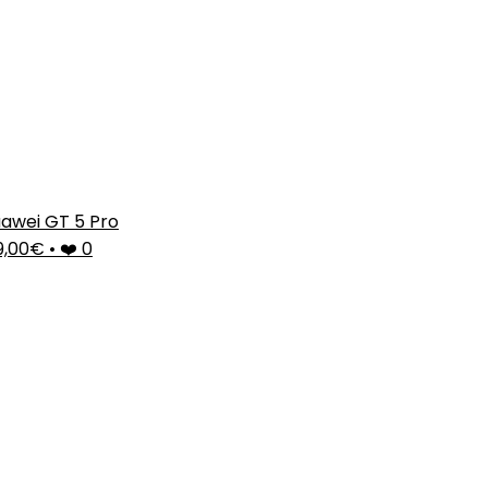
awei GT 5 Pro
9,00€
•
❤️ 0