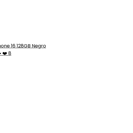
hone 16 128GB Negro
•
❤️ 8