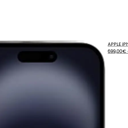
APPLE iP
699,00€