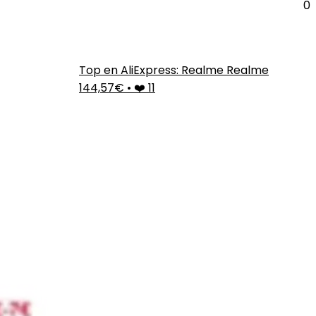
0
Top en AliExpress: Realme Realme
144,57€
•
❤️ 11