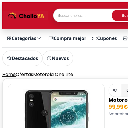
Bus
Categorías
Compra mejor
Cupones
Destacados
Nuevos
Home
Ofertas
Motorola One Lite
Motorol
99,99€
Smartphone