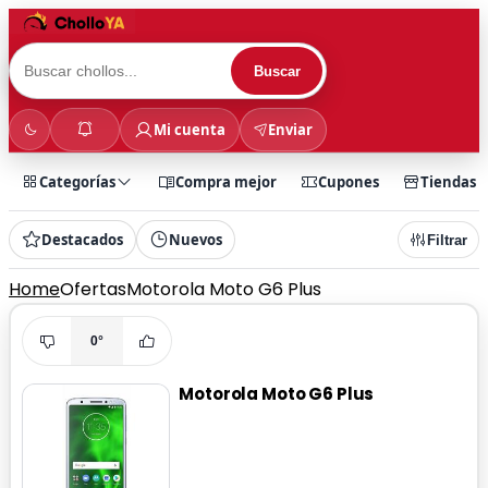
Buscar
Mi cuenta
Enviar
Categorías
Compra mejor
Cupones
Tiendas
Destacados
Nuevos
Filtrar
Home
Ofertas
Motorola Moto G6 Plus
0°
Motorola Moto G6 Plus