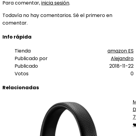
Para comentar,
inicia sesión
.
Todavía no hay comentarios. Sé el primero en
comentar.
Info rápida
Tienda
amazon ES
Publicado por
Alejandro
Publicado
2018-11-22
Votos
0
Relacionadas
M
D
N
7
❤