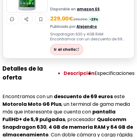
Disponible en
amazon ES
229,00€
299,00€
-23%
Publicado por
Alejandro
Snapdragon 630 y 4GB RAM ·
Encontramos con un descuento de 69
euros este Motorola Moto G6 Plus, un
terminal de gama m...
Ir al chollo
Detalles de la
Descripción
Especificaciones
oferta
Encontramos con un
descuento de 69 euros
este
Motorola Moto G6 Plus
, un terminal de gama media
más que interesante que cuenta con
pantalla
FullHD+ de 5,9 pulgadas
, procesador
Qualcomm
Snapdragon 630
,
4 GB de memoria RAM y 64 GB de
almacenamiento
. Con doble cámara y carga rápida.