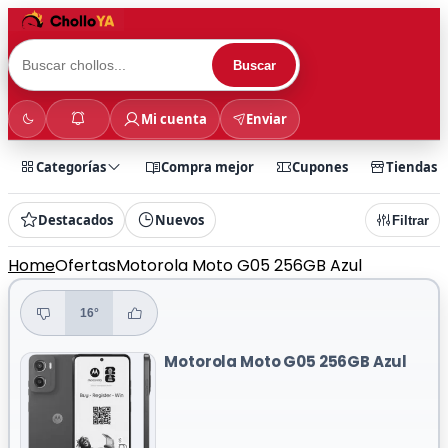
Buscar
Mi cuenta
Enviar
Categorías
Compra mejor
Cupones
Tiendas
Destacados
Nuevos
Filtrar
Home
Ofertas
Motorola Moto G05 256GB Azul
16°
Motorola Moto G05 256GB Azul