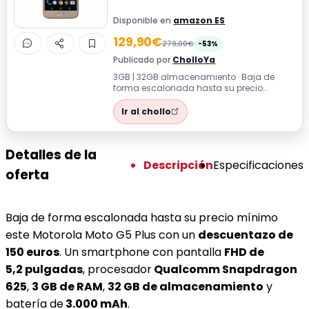
Disponible en
amazon ES
129,90€
279,00€
-53%
Publicado por
CholloYa
3GB | 32GB almacenamiento · Baja de
forma escalonada hasta su precio
mínimo este Motorola Moto G5 Plus con un
descuen...
Ir al chollo
Detalles de la
Descripción
Especificaciones
oferta
Baja de forma escalonada hasta su precio mínimo
este Motorola Moto G5 Plus con un
descuentazo de
150 euros
. Un smartphone con pantalla
FHD de
5,2 pulgadas
, procesador
Qualcomm Snapdragon
625
,
3 GB de RAM
,
32 GB de almacenamiento
y
batería de
3.000 mAh
.