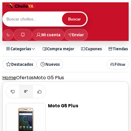
Buscar
Mi cuenta
Enviar
Categorías
Compra mejor
Cupones
Tiendas
Destacados
Nuevos
Filtrar
Home
Ofertas
Moto G5 Plus
0°
Moto G5 Plus