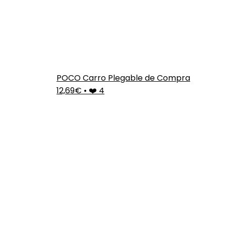
POCO Carro Plegable de Compra
12,69€
•
❤️ 4