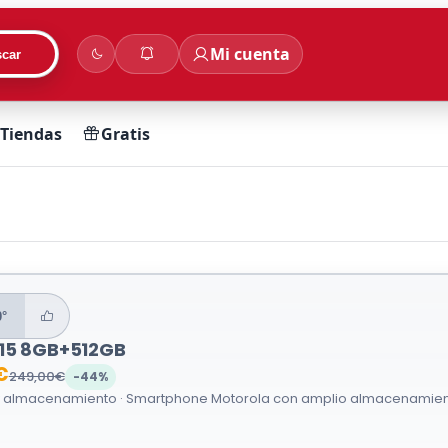
Mi cuenta
car
Tiendas
Gratis
0°
15 8GB+512GB
€
249,00€
-44%
y almacenamiento · Smartphone Motorola con amplio almacenamiento