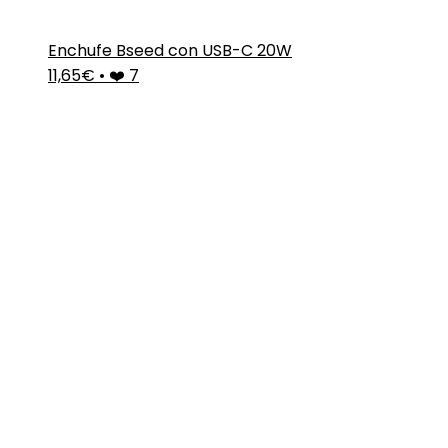
Enchufe Bseed con USB-C 20W
11,65€
•
❤️ 7