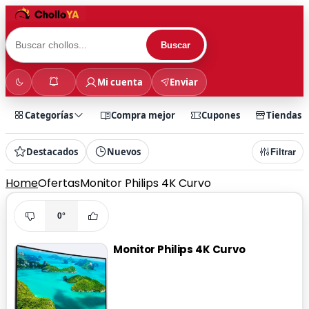
Buscar
Mi cuenta
Enviar
Categorías
Compra mejor
Cupones
Tiendas
Destacados
Nuevos
Filtrar
Home
Ofertas
Monitor Philips 4K Curvo
0°
Monitor Philips 4K Curvo