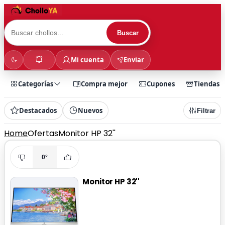
Buscar
Mi cuenta
Enviar
Categorías
Compra mejor
Cupones
Tiendas
Destacados
Nuevos
Filtrar
Home
Ofertas
Monitor HP 32''
0°
Monitor HP 32''