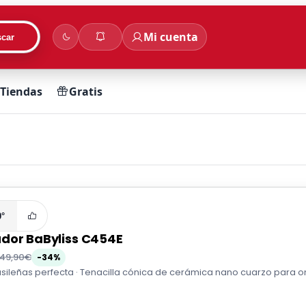
Mi cuenta
car
Tiendas
Gratis
0°
dor BaByliss C454E
49,90€
-34%
ileñas perfecta · Tenacilla cónica de cerámica nano cuarzo para onda