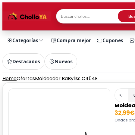
Bus
Categorías
Compra mejor
Cupones
Destacados
Nuevos
Home
Ofertas
Moldeador BaByliss C454E
Moldea
32,99€
Ondas bras