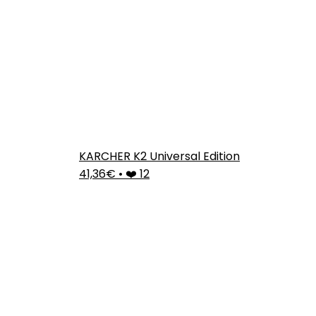
KARCHER K2 Universal Edition
41,36€
•
❤️ 12