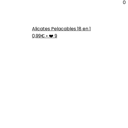
0
Alicates Pelacables 18 en 1
0,99€
•
❤️ 9