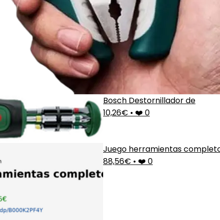
Bosch Destornillador de
10,26€
•
❤️ 0
Juego herramientas complet
88,56€
•
❤️ 0