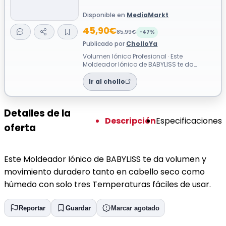
Disponible en
MediaMarkt
45,90€
85,99€
-47%
Publicado por
CholloYa
Volumen Iónico Profesional · Este
Moldeador Iónico de BABYLISS te da
volumen y movimiento duradero tanto en
cabello s...
Ir al chollo
Detalles de la
Descripción
Especificaciones
oferta
Este Moldeador Iónico de BABYLISS te da volumen y
movimiento duradero tanto en cabello seco como
húmedo con solo tres Temperaturas fáciles de usar.
Reportar
Guardar
Marcar agotado