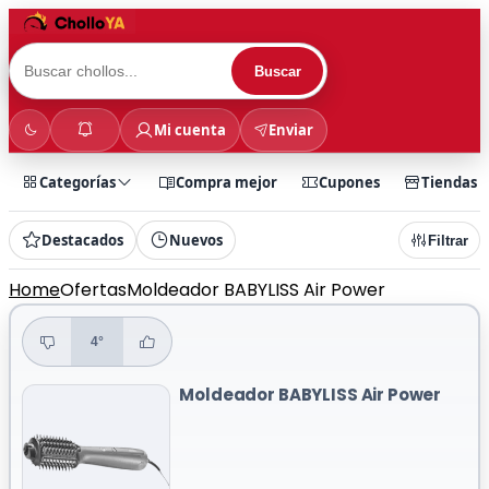
Buscar
Mi cuenta
Enviar
Categorías
Compra mejor
Cupones
Tiendas
Destacados
Nuevos
Filtrar
Home
Ofertas
Moldeador BABYLISS Air Power
4°
Moldeador BABYLISS Air Power