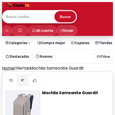
Buscar
Mi cuenta
Enviar
Categorías
Compra mejor
Cupones
Tiendas
Destacados
Nuevos
Filtrar
Home
Ofertas
Mochila Samsonite Guardit
0°
Mochila Samsonite Guardit