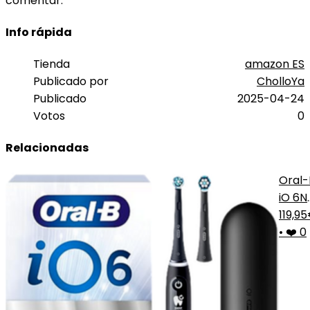
comentar.
Info rápida
Tienda
amazon ES
Publicado por
CholloYa
Publicado
2025-04-24
Votos
0
Relacionadas
Oral-
iO 6N
Negr
119,9
•
❤️ 0