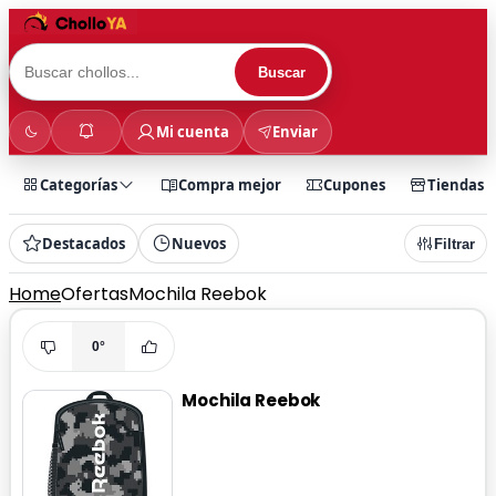
Buscar
Mi cuenta
Enviar
Categorías
Compra mejor
Cupones
Tiendas
Destacados
Nuevos
Filtrar
Home
Ofertas
Mochila Reebok
0°
Mochila Reebok