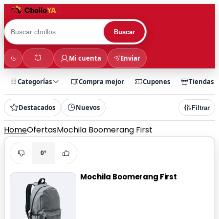
Buscar
Mi cuenta
Enviar
Categorías
Compra mejor
Cupones
Tiendas
Destacados
Nuevos
Filtrar
Home
Ofertas
Mochila Boomerang First
0°
Mochila Boomerang First