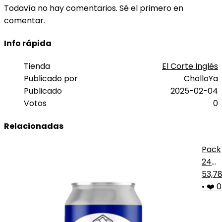
Todavía no hay comentarios. Sé el primero en
comentar.
Info rápida
Tienda
El Corte Inglés
Publicado por
CholloYa
Publicado
2025-02-04
Votos
0
Relacionadas
Pack
24
Hazy
53,7
IPA S
•
❤️ 0
Alco