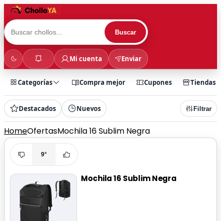
Buscar
Mi cuenta
Enviar
Categorías
Compra mejor
Cupones
Tiendas
Destacados
Nuevos
Filtrar
Home
Ofertas
Mochila 16 Sublim Negra
9°
Mochila 16 Sublim Negra