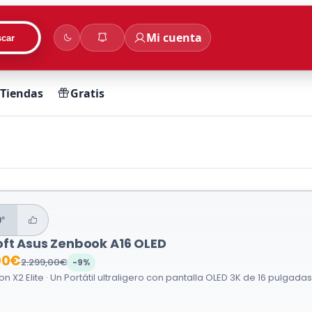
Mi cuenta
car
Tiendas
Gratis
9°
oft Asus Zenbook A16 OLED
00€
2.299,00€
-9%
 X2 Elite · Un Portátil ultraligero con pantalla OLED 3K de 16 pulgadas 