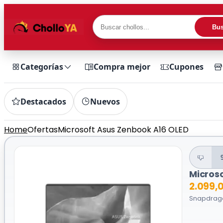
Bus
Categorías
Compra mejor
Cupones
Destacados
Nuevos
Home
Ofertas
Microsoft Asus Zenbook A16 OLED
Micros
2.099,
Snapdragon