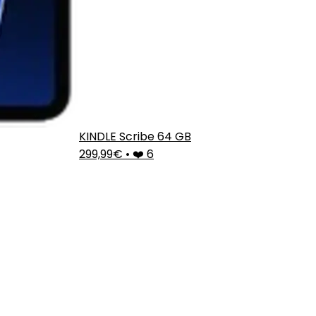
KINDLE Scribe 64 GB
299,99€
•
❤️ 6