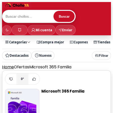
Buscar
Mi cuenta
Enviar
Categorías
Compra mejor
Cupones
Tiendas
Destacados
Nuevos
Filtrar
Home
Ofertas
Microsoft 365 Familia
0°
Microsoft 365 Familia