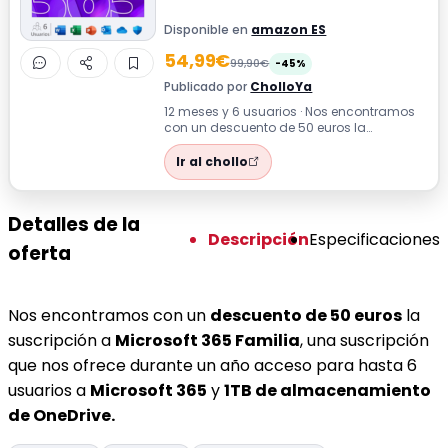
Disponible en
amazon ES
54,99€
99,90€
-45%
Publicado por
CholloYa
12 meses y 6 usuarios · Nos encontramos
con un descuento de 50 euros la
suscripción a Microsoft 365 Familia, una
susc...
Ir al chollo
Detalles de la
Descripción
Especificaciones
oferta
Nos encontramos con un
descuento de 50 euros
la
suscripción a
Microsoft 365 Familia
, una suscripción
que nos ofrece durante un año acceso para hasta 6
usuarios a
Microsoft 365
y
1TB de almacenamiento
de OneDrive.