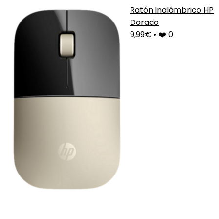
Ratón Inalámbrico HP
Dorado
9,99€
•
❤️ 0