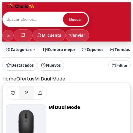
Buscar
Mi cuenta
Enviar
Categorías
Compra mejor
Cupones
Tiendas
Destacados
Nuevos
Filtrar
Home
Ofertas
Mi Dual Mode
0°
Mi Dual Mode