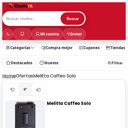
Buscar
Mi cuenta
Enviar
Categorías
Compra mejor
Cupones
Tiendas
Destacados
Nuevos
Filtrar
Home
Ofertas
Melitta Caffeo Solo
0°
Melitta Caffeo Solo