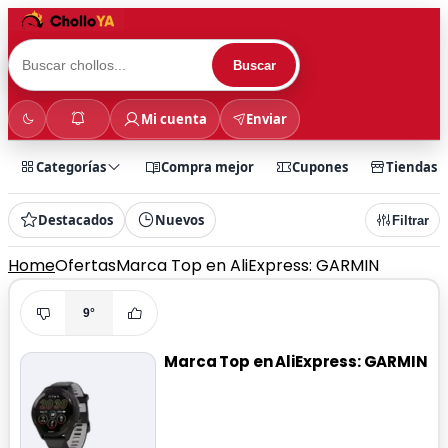
Buscar
Mi cuenta
Enviar
Categorías
Compra mejor
Cupones
Tiendas
Destacados
Nuevos
Filtrar
Home
Ofertas
Marca Top en AliExpress: GARMIN
9°
Marca Top en AliExpress: GARMIN