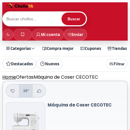
Buscar
Mi cuenta
Enviar
Categorías
Compra mejor
Cupones
Tiendas
Destacados
Nuevos
Filtrar
Home
Ofertas
Máquina de Coser CECOTEC
10°
Máquina de Coser CECOTEC