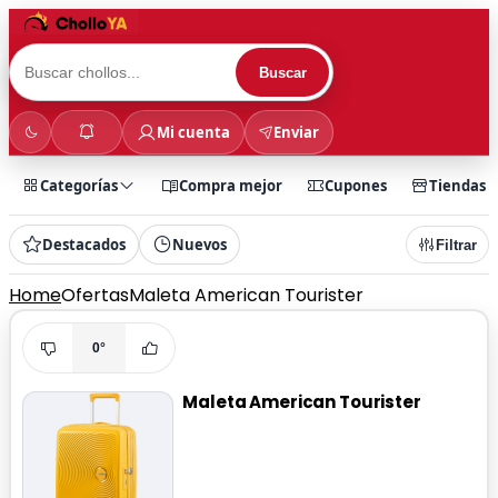
Buscar
Mi cuenta
Enviar
Categorías
Compra mejor
Cupones
Tiendas
Destacados
Nuevos
Filtrar
Home
Ofertas
Maleta American Tourister
0°
Maleta American Tourister