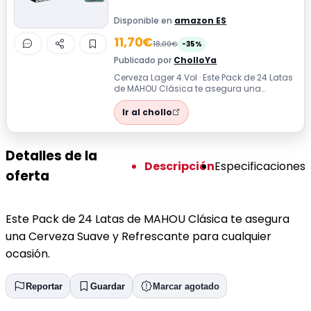
Disponible en
amazon ES
11,70€
18,00€
-35%
Publicado por
CholloYa
Cerveza Lager 4.Vol · Este Pack de 24 Latas
de MAHOU Clásica te asegura una
Cerveza Suave y Refrescante para
cualquie...
Ir al chollo
Detalles de la
Descripción
Especificaciones
oferta
Este Pack de 24 Latas de MAHOU Clásica te asegura
una Cerveza Suave y Refrescante para cualquier
ocasión.
Reportar
Guardar
Marcar agotado