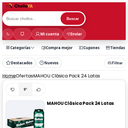
Buscar
Mi cuenta
Enviar
Categorías
Compra mejor
Cupones
Tiendas
Destacados
Nuevos
Filtrar
Home
Ofertas
MAHOU Clásica Pack 24 Latas
9°
MAHOU Clásica Pack 24 Latas