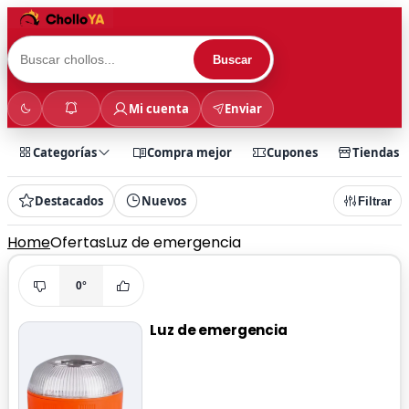
Buscar
Mi cuenta
Enviar
Categorías
Compra mejor
Cupones
Tiendas
Destacados
Nuevos
Filtrar
Home
Ofertas
Luz de emergencia
0°
Luz de emergencia