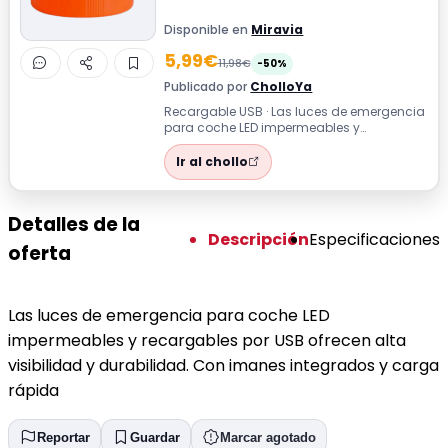
Disponible en
Miravia
5,99€
11,98€
-50%
Publicado por
CholloYa
Recargable USB · Las luces de emergencia
para coche LED impermeables y
recargables por USB ofrecen alta
visibilidad y...
Ir al chollo
Detalles de la
Descripción
Especificaciones
oferta
Las luces de emergencia para coche LED
impermeables y recargables por USB ofrecen alta
visibilidad y durabilidad. Con imanes integrados y carga
rápida
Reportar
Guardar
Marcar agotado