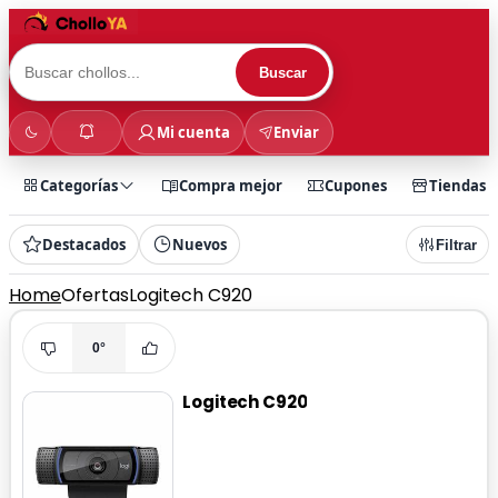
Buscar
Mi cuenta
Enviar
Categorías
Compra mejor
Cupones
Tiendas
Destacados
Nuevos
Filtrar
Home
Ofertas
Logitech C920
0°
Logitech C920