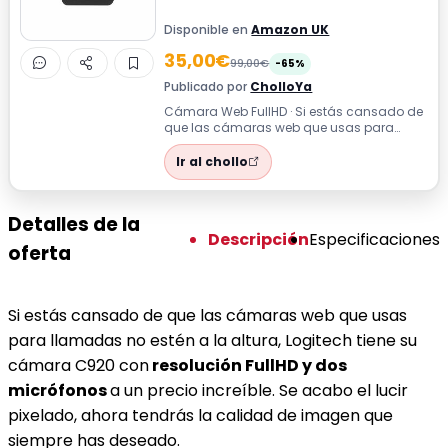
Disponible en
Amazon UK
35,00€
99,00€
-65%
Publicado por
CholloYa
Cámara Web FullHD · Si estás cansado de
que las cámaras web que usas para
llamadas no estén a la altura, Logitech
tie...
Ir al chollo
Detalles de la
Descripción
Especificaciones
oferta
Si estás cansado de que las cámaras web que usas
para llamadas no estén a la altura, Logitech tiene su
cámara C920 con
resolución FullHD y dos
micrófonos
a un precio increíble. Se acabo el lucir
pixelado, ahora tendrás la calidad de imagen que
siempre has deseado.