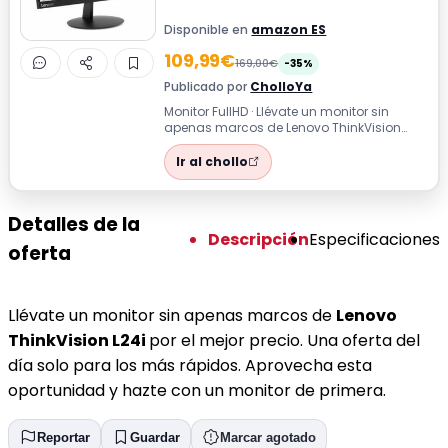
Disponible en
amazon ES
109,99€
169,00€
-35%
Publicado por
CholloYa
Monitor FullHD · Llévate un monitor sin
apenas marcos de Lenovo ThinkVision
L24i por el mejor precio. Una oferta del ...
Ir al chollo
Detalles de la
Descripción
Especificaciones
oferta
Llévate un monitor sin apenas marcos de
Lenovo
ThinkVision L24i
por el mejor precio. Una oferta del
día solo para los más rápidos. Aprovecha esta
oportunidad y hazte con un monitor de primera.
Reportar
Guardar
Marcar agotado