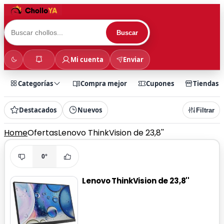
Buscar
Mi cuenta
Enviar
Categorías
Compra mejor
Cupones
Tiendas
Destacados
Nuevos
Filtrar
Home
Ofertas
Lenovo ThinkVision de 23,8''
0°
Lenovo ThinkVision de 23,8''