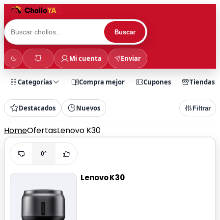
Buscar
Mi cuenta
Enviar
Categorías
Compra mejor
Cupones
Tiendas
Destacados
Nuevos
Filtrar
Home
Ofertas
Lenovo K30
0°
Lenovo K30