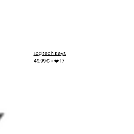
Logitech Keys
49,99€
•
❤️ 17