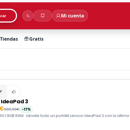
Mi cuenta
car
Tiendas
Gratis
0°
 IdeaPad 3
0€
699,99€
-17%
00 | 8GB RAM · Llévate todo un portátil Lenovo IdeaPad 3 con la última