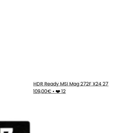
HDR Ready MSI Mag 272F X24 27
109,00€
•
❤️ 12