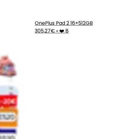
OnePlus Pad 2 16+512GB
305,27€
•
❤️ 8