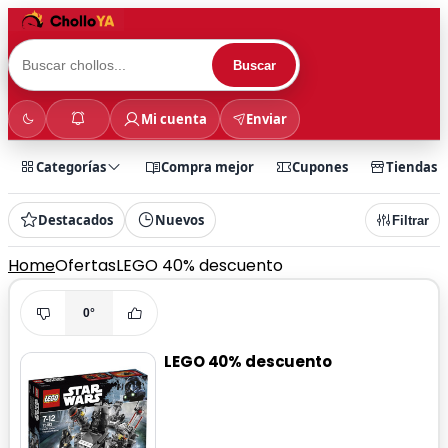
Buscar
Mi cuenta
Enviar
Categorías
Compra mejor
Cupones
Tiendas
Destacados
Nuevos
Filtrar
Home
Ofertas
LEGO 40% descuento
0°
LEGO 40% descuento