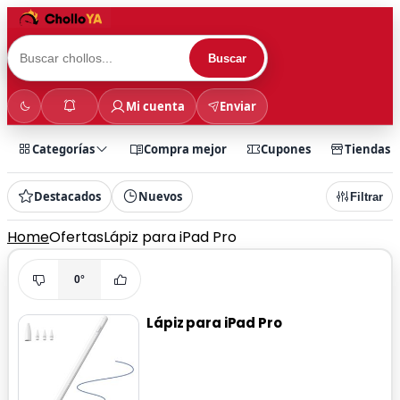
Buscar
Mi cuenta
Enviar
Categorías
Compra mejor
Cupones
Tiendas
Destacados
Nuevos
Filtrar
Home
Ofertas
Lápiz para iPad Pro
0°
Lápiz para iPad Pro