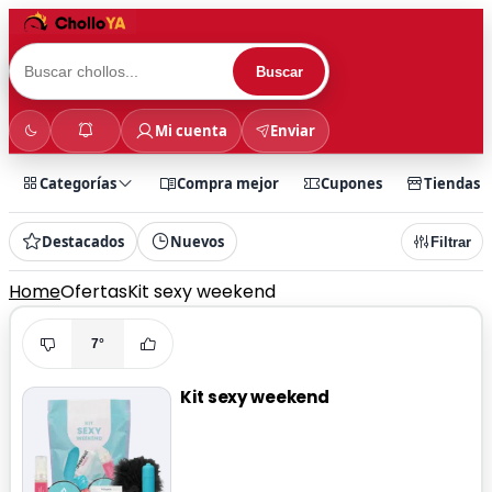
Buscar
Mi cuenta
Enviar
Categorías
Compra mejor
Cupones
Tiendas
Destacados
Nuevos
Filtrar
Home
Ofertas
Kit sexy weekend
7°
Kit sexy weekend