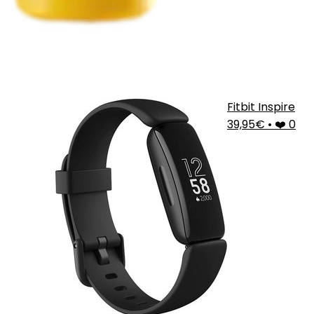
Fitbit Inspire
39,95€
•
❤️ 0