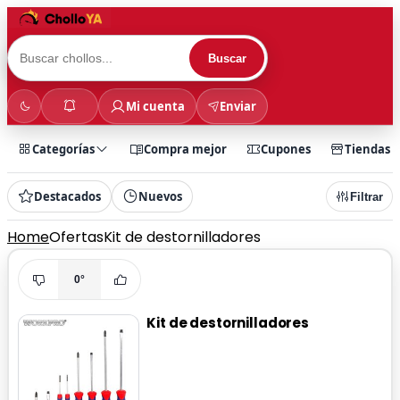
Buscar
Mi cuenta
Enviar
Categorías
Compra mejor
Cupones
Tiendas
Destacados
Nuevos
Filtrar
Home
Ofertas
Kit de destornilladores
0°
Kit de destornilladores