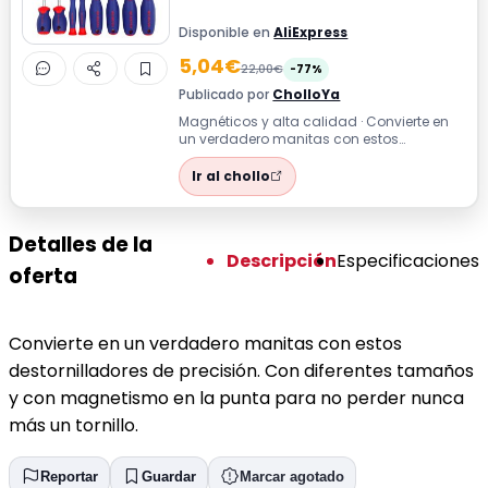
Disponible en
AliExpress
5,04€
22,00€
-77%
Publicado por
CholloYa
Magnéticos y alta calidad · Convierte en
un verdadero manitas con estos
destornilladores de precisión. Con
diferentes...
Ir al chollo
Detalles de la
Descripción
Especificaciones
oferta
Convierte en un verdadero manitas con estos
destornilladores de precisión. Con diferentes tamaños
y con magnetismo en la punta para no perder nunca
más un tornillo.
Reportar
Guardar
Marcar agotado