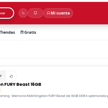
Mi cuenta
car
Tiendas
Gratis
0°
on FURY Beast 16GB
€
aming · Memoria RAM Kingston FURY Beast de 16GB DDR4 optimizada pa