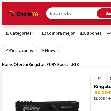
Bus
Categorías
Compra mejor
Cupones
Destacados
Nuevos
Home
Ofertas
Kingston FURY Beast 16GB
Kingst
53,00
Kit DDR4 G