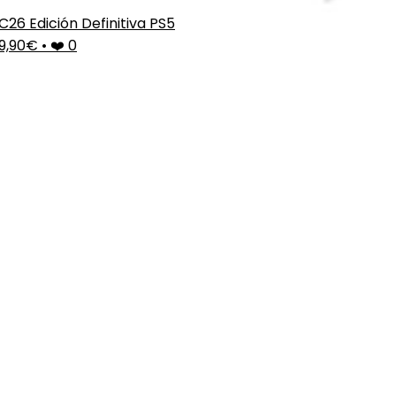
C26 Edición Definitiva PS5
9,90€
•
❤️ 0