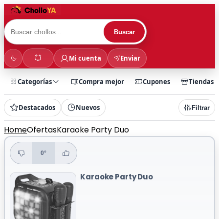
Buscar
Mi cuenta
Enviar
Categorías
Compra mejor
Cupones
Tiendas
Destacados
Nuevos
Filtrar
Home
Ofertas
Karaoke Party Duo
0°
Karaoke Party Duo