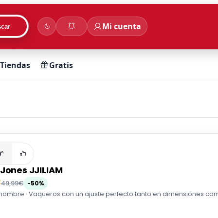
Mi cuenta
car
Tiendas
Gratis
0°
 Jones JJILIAM
€
49,99€
-50%
hombre · Vaqueros con un ajuste perfecto tanto en dimensiones como