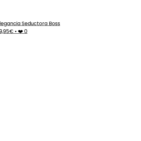
legancia Seductora Boss
9,95€
•
❤️ 0