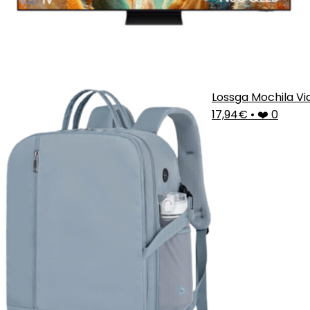
Lossga Mochila Vi
17,94€
•
❤️ 0