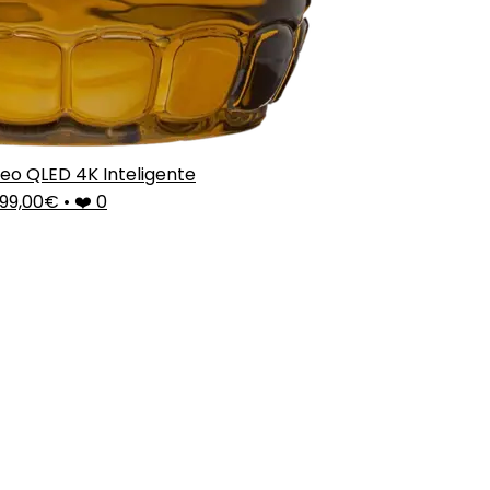
eo QLED 4K Inteligente
99,00€
•
❤️ 0