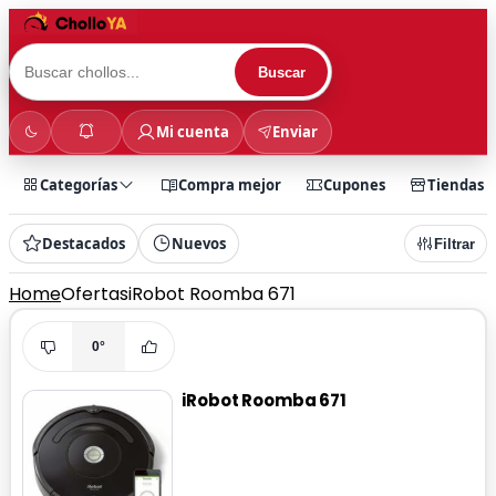
Buscar
Mi cuenta
Enviar
Categorías
Compra mejor
Cupones
Tiendas
Destacados
Nuevos
Filtrar
Home
Ofertas
iRobot Roomba 671
0°
iRobot Roomba 671