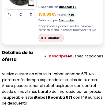
Disponible en
amazon ES
199,99€
349,00€
-43%
Publicado por
Alejandro
Programable y con 3 modos · Vuelve a
estar en oferta la iRobot Roomba 671. No
pierdas más tiempo aspirando los
suelos...
Ir al chollo
Detalles de la
Descripción
Especificaciones
oferta
Vuelve a estar en oferta la iRobot Roomba 671. No
pierdas más tiempo aspirando los suelos de tu casa.
Ahora puedes tener el robot aspirador con control
desde el móvil más barato del mercado por un precio
insuperable. Este
iRobot Roomba 671
con 149 eurazos
de descuento