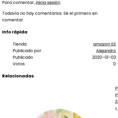
Para comentar,
inicia sesión
.
Todavía no hay comentarios. Sé el primero en
comentar.
Info rápida
Tienda
amazon ES
Publicado por
Alejandro
Publicado
2020-01-03
Votos
0
Relacionadas
P
P
J
2
•