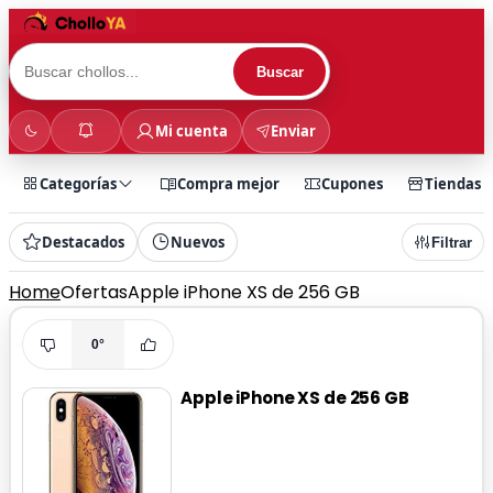
Buscar
Mi cuenta
Enviar
Categorías
Compra mejor
Cupones
Tiendas
Destacados
Nuevos
Filtrar
Home
Ofertas
Apple iPhone XS de 256 GB
0°
Apple iPhone XS de 256 GB