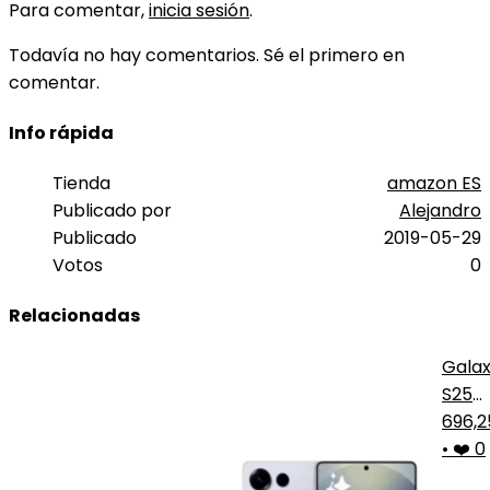
Para comentar,
inicia sesión
.
Todavía no hay comentarios. Sé el primero en
comentar.
Info rápida
Tienda
amazon ES
Publicado por
Alejandro
Publicado
2019-05-29
Votos
0
Relacionadas
Gala
S25
Ultra
696,
5G
•
❤️ 0