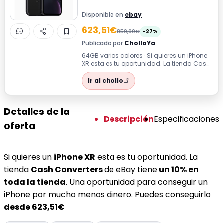
Disponible en
ebay
623,51€
859,00€
-27%
Publicado por
CholloYa
64GB varios colores · Si quieres un iPhone
XR esta es tu oportunidad. La tienda Cash
Converters de eBay tiene un 10% ...
Ir al chollo
Detalles de la
Descripción
Especificaciones
oferta
Si quieres un
iPhone XR
esta es tu oportunidad. La
tienda
Cash Converters
de eBay tiene
un 10% en
toda la tienda
. Una oportunidad para conseguir un
iPhone por mucho menos dinero. Puedes conseguirlo
desde 623,51€