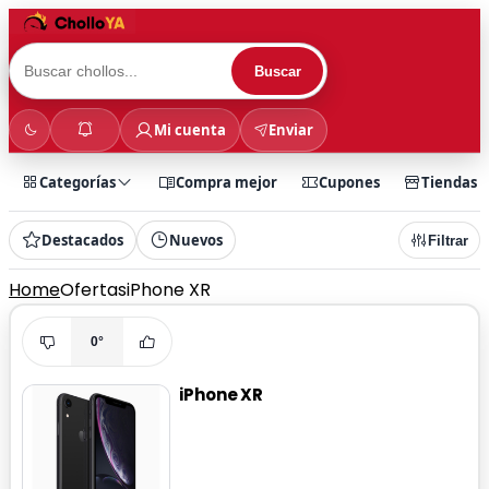
Buscar
Mi cuenta
Enviar
Categorías
Compra mejor
Cupones
Tiendas
Destacados
Nuevos
Filtrar
Home
Ofertas
iPhone XR
0°
iPhone XR